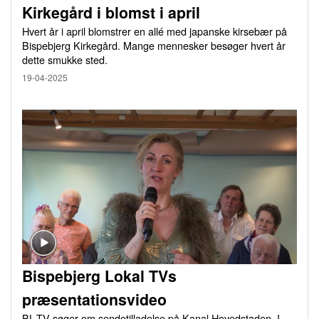
Kirkegård i blomst i april
Hvert år i april blomstrer en allé med japanske kirsebær på
Bispebjerg Kirkegård. Mange mennesker besøger hvert år
dette smukke sted.
19-04-2025
Bispebjerg Lokal TVs
præsentationsvideo
BL-TV søger om sendetilladelse på Kanal Hovedstaden. I