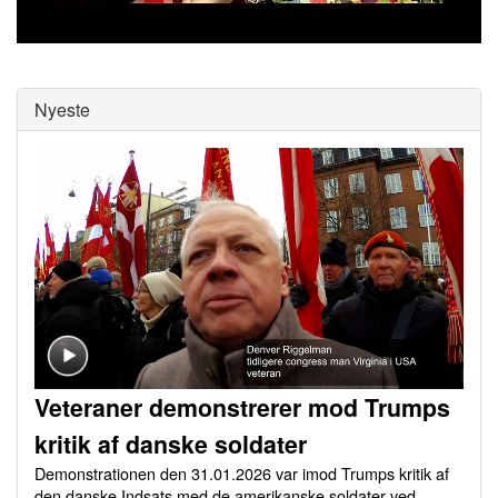
0
of
0
seconds
Nyeste
Veteraner demonstrerer mod Trumps
kritik af danske soldater
Demonstrationen den 31.01.2026 var imod Trumps kritik af
den danske Indsats med de amerikanske soldater ved