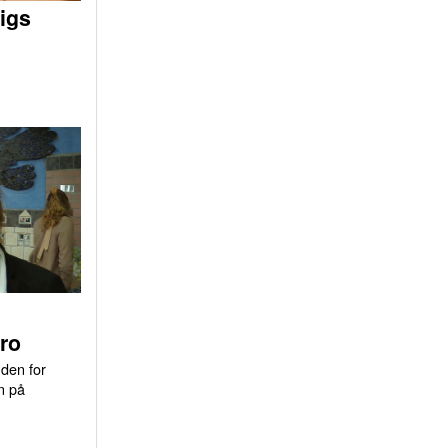
igs
ro
uden for
n på