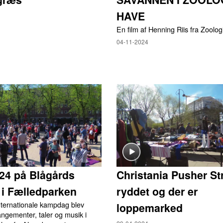
HAVE
En film af Henning Riis fra Zoolo
04-11-2024
024 på Blågårds
Christania Pusher Str
 i Fælledparken
ryddet og der er
nternationale kampdag blev
loppemarked
angementer, taler og musik i