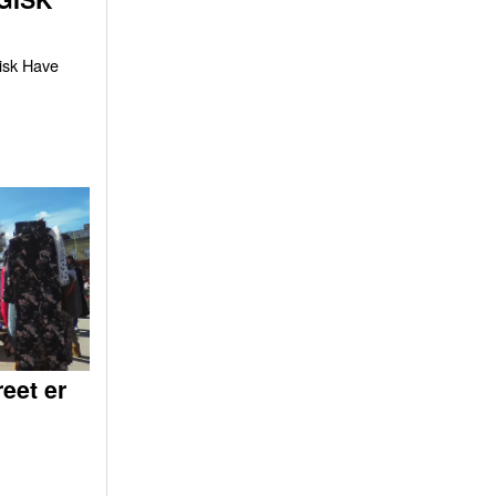
gisk Have
eet er