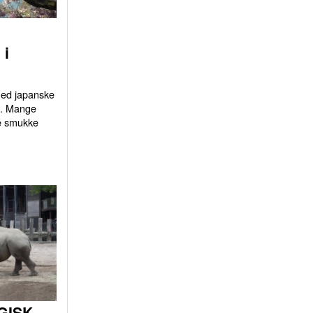
 i
 med japanske
d. Mange
e smukke
GISK