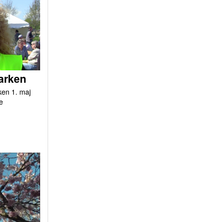
arken
ken 1. maj
e