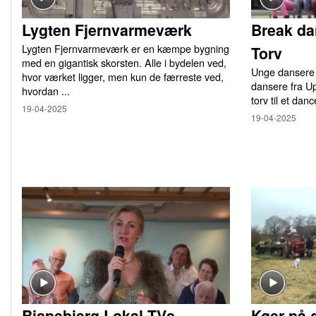
Lygten Fjernvarmeværk
Break da
Lygten Fjernvarmeværk er en kæmpe bygning
Torv
med en gigantisk skorsten. Alle i bydelen ved,
Unge dansere 
hvor værket ligger, men kun de færreste ved,
dansere fra U
hvordan ...
torv til et danc
19-04-2025
19-04-2025
Bispebjerg Lokal TVs
Køer på 