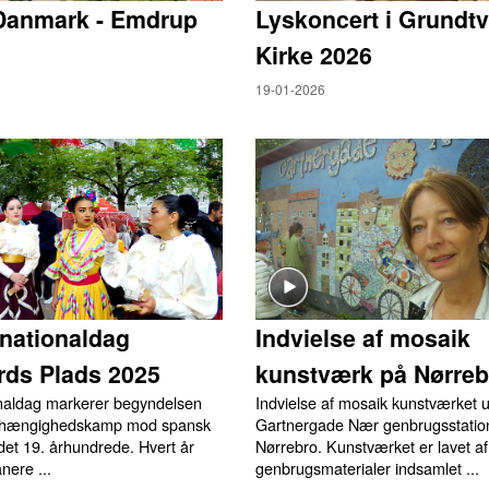
Danmark - Emdrup
Lyskoncert i Grundtv
Kirke 2026
19-01-2026
nationaldag
Indvielse af mosaik
rds Plads 2025
kunstværk på Nørreb
naldag markerer begyndelsen
Indvielse af mosaik kunstværket 
afhængighedskamp mod spansk
Gartnergade Nær genbrugsstatio
 det 19. århundrede. Hvert år
Nørrebro. Kunstværket er lavet af
nere ...
genbrugsmaterialer indsamlet ...