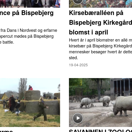
nce på Bispebjerg
Kirsebæralléen på
Bispebjerg Kirkegård
fra Dans i Nordvest og erfarne
blomst i april
ppercut mødes på Bispebjerg
Hvert år i april blomstrer en allé
e battle.
kirsebær på Bispebjerg Kirkegår
mennesker besøger hvert år dett
sted.
19-04-2025
græs
SAVANNEN I ZOOLO