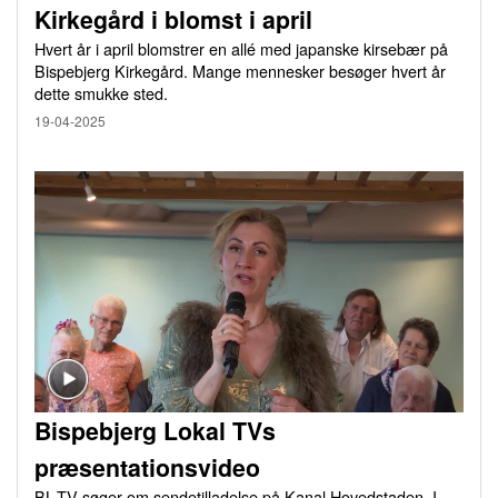
Kirkegård i blomst i april
Hvert år i april blomstrer en allé med japanske kirsebær på
Bispebjerg Kirkegård. Mange mennesker besøger hvert år
dette smukke sted.
19-04-2025
Bispebjerg Lokal TVs
præsentationsvideo
BL-TV søger om sendetilladelse på Kanal Hovedstaden. I