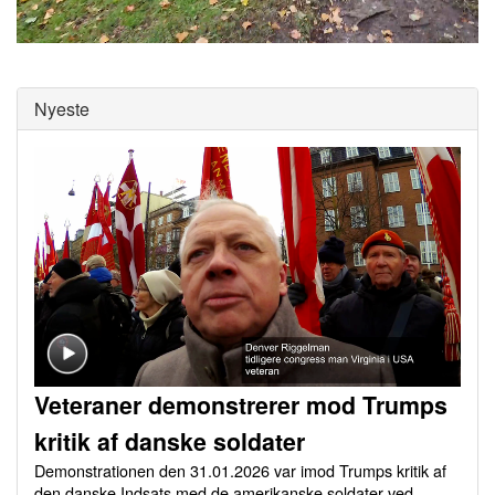
0
of
0
seconds
Nyeste
Veteraner demonstrerer mod Trumps
kritik af danske soldater
Demonstrationen den 31.01.2026 var imod Trumps kritik af
den danske Indsats med de amerikanske soldater ved