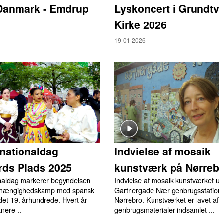
Danmark - Emdrup
Lyskoncert i Grundtv
Kirke 2026
19-01-2026
nationaldag
Indvielse af mosaik
rds Plads 2025
kunstværk på Nørreb
naldag markerer begyndelsen
Indvielse af mosaik kunstværket 
afhængighedskamp mod spansk
Gartnergade Nær genbrugsstatio
 det 19. århundrede. Hvert år
Nørrebro. Kunstværket er lavet af
nere ...
genbrugsmaterialer indsamlet ...