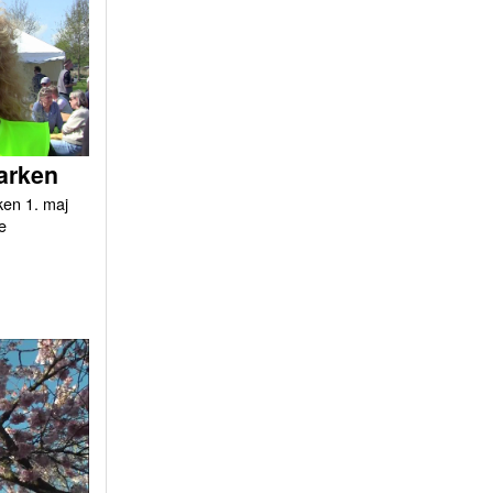
arken
ken 1. maj
e