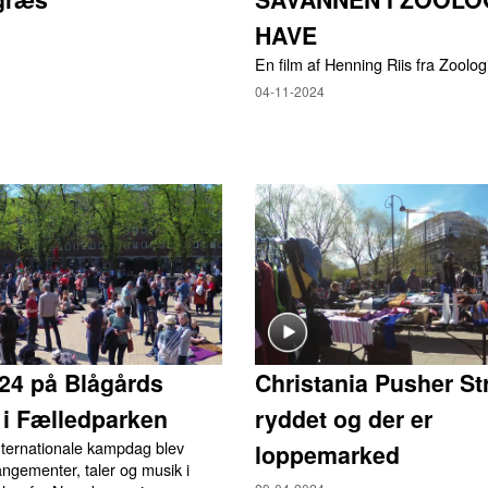
HAVE
En film af Henning Riis fra Zoolo
04-11-2024
024 på Blågårds
Christania Pusher Str
 i Fælledparken
ryddet og der er
nternationale kampdag blev
loppemarked
angementer, taler og musik i