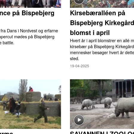
nce på Bispebjerg
Kirsebæralléen på
Bispebjerg Kirkegård
fra Dans i Nordvest og erfarne
blomst i april
ppercut mødes på Bispebjerg
Hvert år i april blomstrer en allé
e battle.
kirsebær på Bispebjerg Kirkegår
mennesker besøger hvert år dett
sted.
19-04-2025
græs
SAVANNEN I ZOOLO