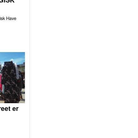
gisk Have
eet er