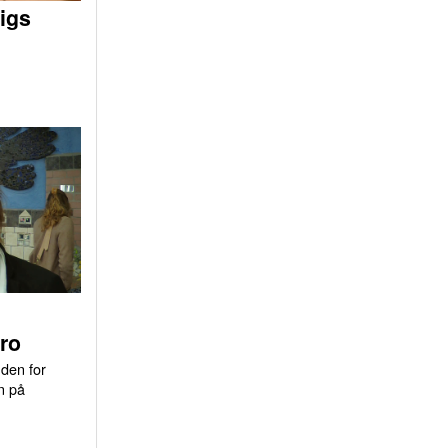
igs
ro
uden for
n på