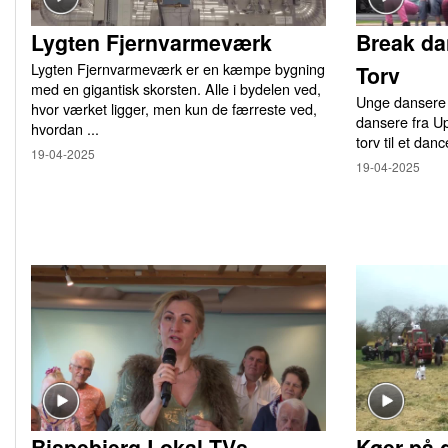
Lygten Fjernvarmeværk
Break da
Lygten Fjernvarmeværk er en kæmpe bygning
Torv
med en gigantisk skorsten. Alle i bydelen ved,
Unge dansere 
hvor værket ligger, men kun de færreste ved,
dansere fra U
hvordan ...
torv til et danc
19-04-2025
19-04-2025
Bispebjerg Lokal TVs
Køer på 