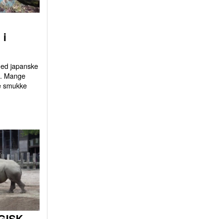
 i
 med japanske
d. Mange
e smukke
GISK