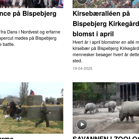
nce på Bispebjerg
Kirsebæralléen på
Bispebjerg Kirkegård
fra Dans i Nordvest og erfarne
blomst i april
ppercut mødes på Bispebjerg
Hvert år i april blomstrer en allé
e battle.
kirsebær på Bispebjerg Kirkegår
mennesker besøger hvert år dett
sted.
19-04-2025
græs
SAVANNEN I ZOOLO