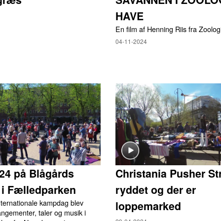
HAVE
En film af Henning Riis fra Zoolo
04-11-2024
024 på Blågårds
Christania Pusher Str
 i Fælledparken
ryddet og der er
nternationale kampdag blev
loppemarked
angementer, taler og musik i