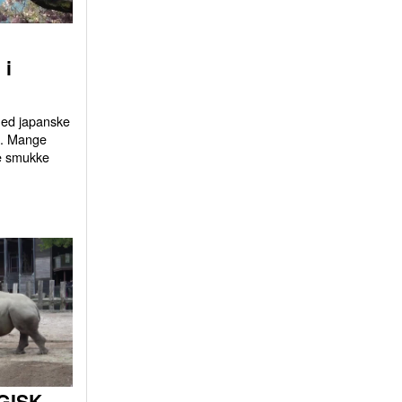
 i
 med japanske
d. Mange
e smukke
GISK