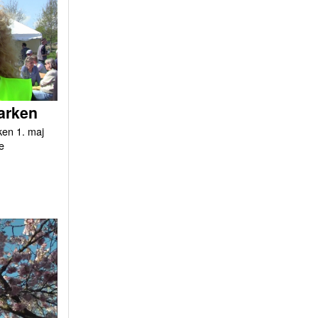
arken
ken 1. maj
e