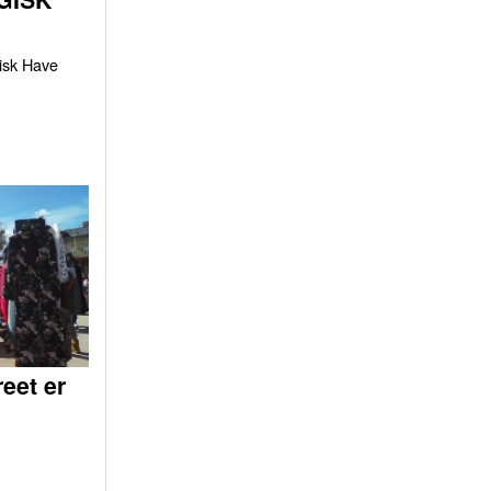
gisk Have
eet er