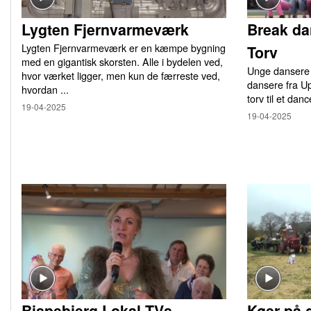
Lygten Fjernvarmeværk
Break da
Lygten Fjernvarmeværk er en kæmpe bygning
Torv
med en gigantisk skorsten. Alle i bydelen ved,
Unge dansere 
hvor værket ligger, men kun de færreste ved,
dansere fra U
hvordan ...
torv til et danc
19-04-2025
19-04-2025
Bispebjerg Lokal TVs
Køer på 