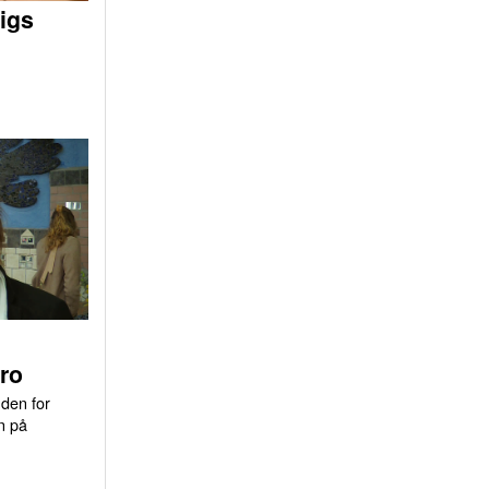
igs
ro
uden for
n på