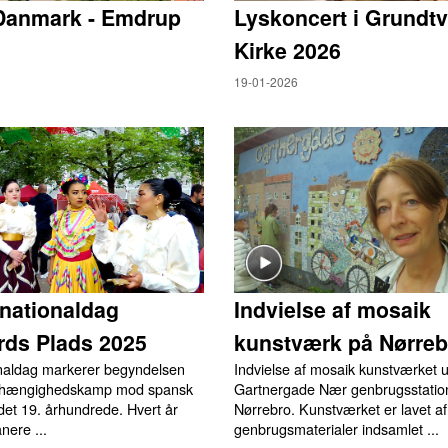
Danmark - Emdrup
Lyskoncert i Grundtv
Kirke 2026
19-01-2026
nationaldag
Indvielse af mosaik
rds Plads 2025
kunstværk på Nørreb
naldag markerer begyndelsen
Indvielse af mosaik kunstværket 
afhængighedskamp mod spansk
Gartnergade Nær genbrugsstatio
 det 19. århundrede. Hvert år
Nørrebro. Kunstværket er lavet af
nere ...
genbrugsmaterialer indsamlet ...