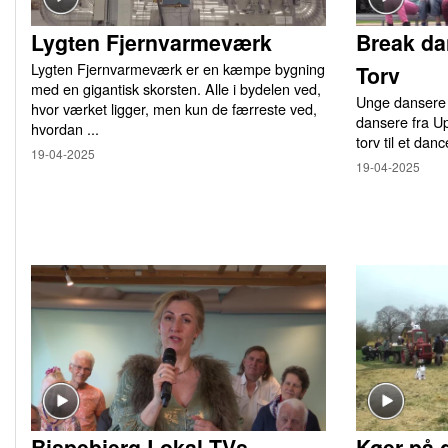
Lygten Fjernvarmeværk
Break da
Lygten Fjernvarmeværk er en kæmpe bygning
Torv
med en gigantisk skorsten. Alle i bydelen ved,
Unge dansere 
hvor værket ligger, men kun de færreste ved,
dansere fra U
hvordan ...
torv til et danc
19-04-2025
19-04-2025
Bispebjerg Lokal TVs
Køer på 