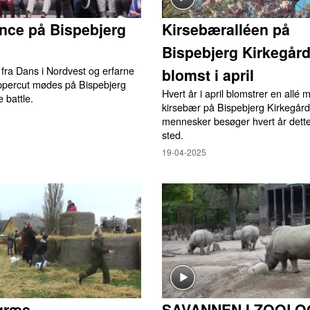
nce på Bispebjerg
Kirsebæralléen på
Bispebjerg Kirkegård
fra Dans i Nordvest og erfarne
blomst i april
ppercut mødes på Bispebjerg
Hvert år i april blomstrer en allé
e battle.
kirsebær på Bispebjerg Kirkegår
mennesker besøger hvert år dett
sted.
19-04-2025
græs
SAVANNEN I ZOOLO