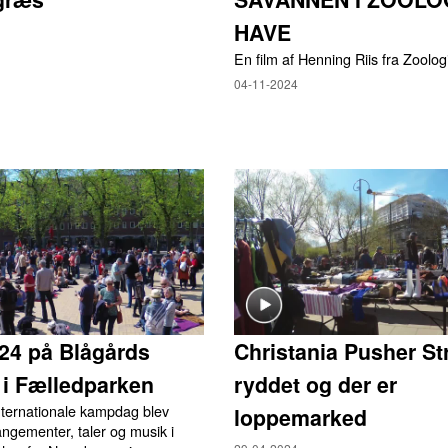
HAVE
En film af Henning Riis fra Zoolo
04-11-2024
024 på Blågårds
Christania Pusher Str
 i Fælledparken
ryddet og der er
nternationale kampdag blev
loppemarked
angementer, taler og musik i