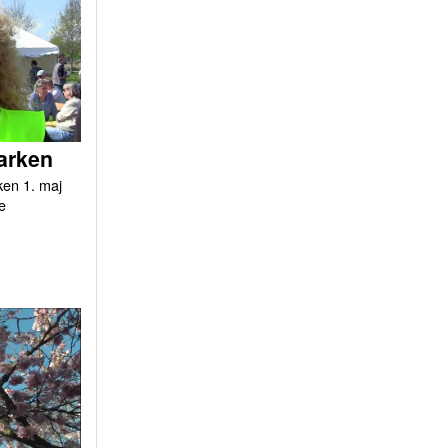
arken
ken 1. maj
e