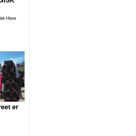
gisk Have
eet er