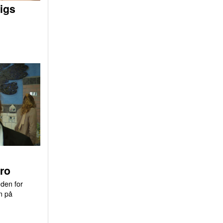
igs
ro
uden for
n på