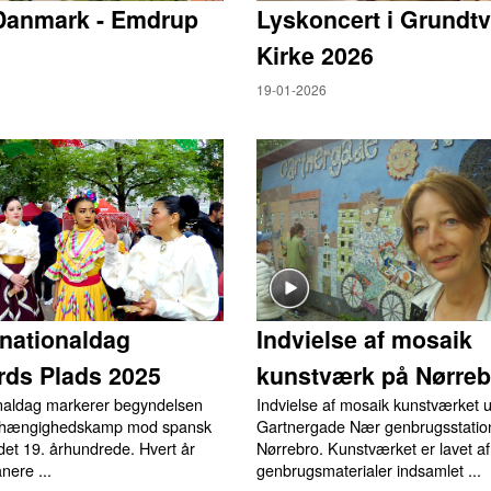
Danmark - Emdrup
Lyskoncert i Grundtv
Kirke 2026
19-01-2026
nationaldag
Indvielse af mosaik
rds Plads 2025
kunstværk på Nørreb
naldag markerer begyndelsen
Indvielse af mosaik kunstværket 
afhængighedskamp mod spansk
Gartnergade Nær genbrugsstatio
 det 19. århundrede. Hvert år
Nørrebro. Kunstværket er lavet af
nere ...
genbrugsmaterialer indsamlet ...