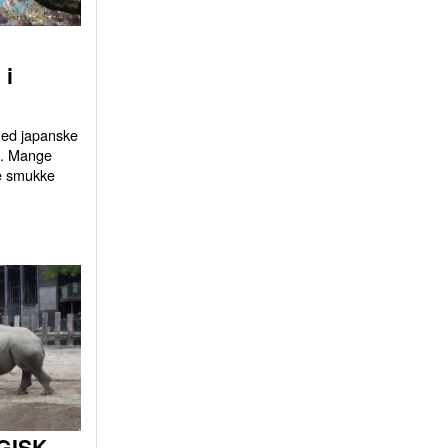
 i
 med japanske
d. Mange
e smukke
GISK