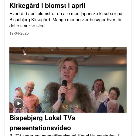
Kirkegård i blomst i april
Hvert år i april blomstrer en allé med japanske kirsebær på
Bispebjerg Kirkegård. Mange mennesker besøger hvert år
dette smukke sted.
19-04-2025
Bispebjerg Lokal TVs
præsentationsvideo
BL-TV søger om sendetilladelse på Kanal Hovedstaden. I