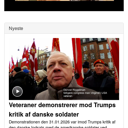
0
of
0
seconds
Nyeste
Veteraner demonstrerer mod Trumps
kritik af danske soldater
Demonstrationen den 31.01.2026 var imod Trumps kritik af
den danske Indsats med de amerikanske soldater ved