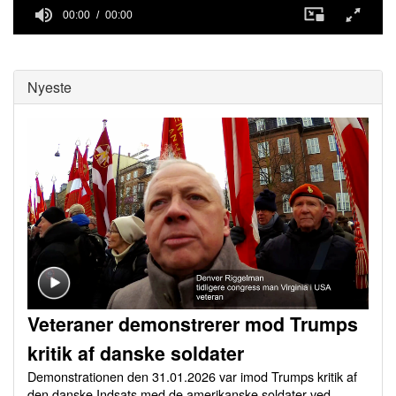
00:00
00:00
0
seconds
of
0
Nyeste
seconds
Veteraner demonstrerer mod Trumps
kritik af danske soldater
Demonstrationen den 31.01.2026 var imod Trumps kritik af
den danske Indsats med de amerikanske soldater ved