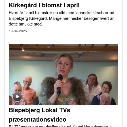
Kirkegård i blomst i april
Hvert år i april blomstrer en allé med japanske kirsebær på
Bispebjerg Kirkegård. Mange mennesker besøger hvert år
dette smukke sted.
19-04-2025
Bispebjerg Lokal TVs
præsentationsvideo
BL-TV søger om sendetilladelse på Kanal Hovedstaden. I