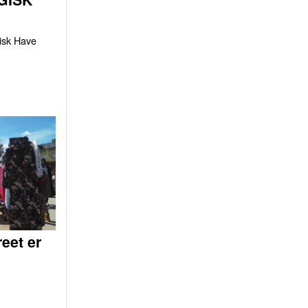
gisk Have
eet er