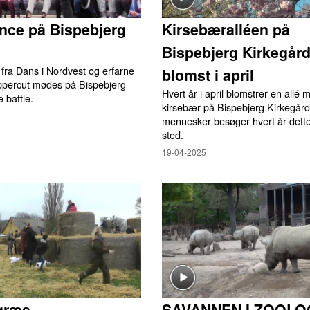
nce på Bispebjerg
Kirsebæralléen på
Bispebjerg Kirkegård
fra Dans i Nordvest og erfarne
blomst i april
ppercut mødes på Bispebjerg
Hvert år i april blomstrer en allé
e battle.
kirsebær på Bispebjerg Kirkegår
mennesker besøger hvert år dett
sted.
19-04-2025
græs
SAVANNEN I ZOOLO