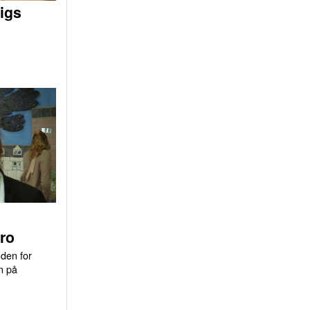
igs
ro
uden for
n på