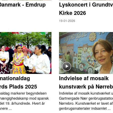
Danmark - Emdrup
Lyskoncert i Grundtv
Kirke 2026
19-01-2026
nationaldag
Indvielse af mosaik
rds Plads 2025
kunstværk på Nørreb
naldag markerer begyndelsen
Indvielse af mosaik kunstværket 
afhængighedskamp mod spansk
Gartnergade Nær genbrugsstatio
 det 19. århundrede. Hvert år
Nørrebro. Kunstværket er lavet af
nere ...
genbrugsmaterialer indsamlet ...