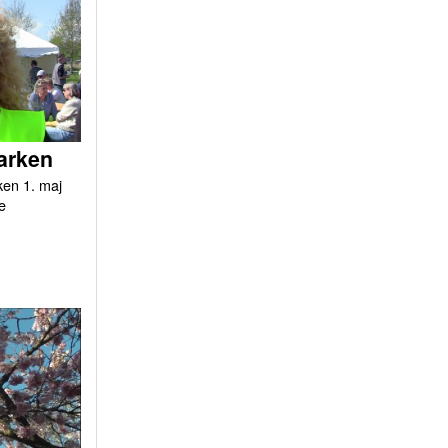
arken
ken 1. maj
e