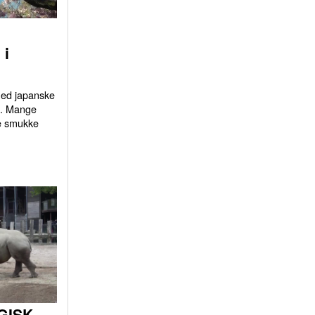
 i
 med japanske
d. Mange
e smukke
GISK