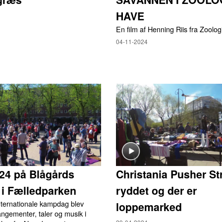
HAVE
En film af Henning Riis fra Zoolo
04-11-2024
024 på Blågårds
Christania Pusher Str
 i Fælledparken
ryddet og der er
nternationale kampdag blev
loppemarked
angementer, taler og musik i