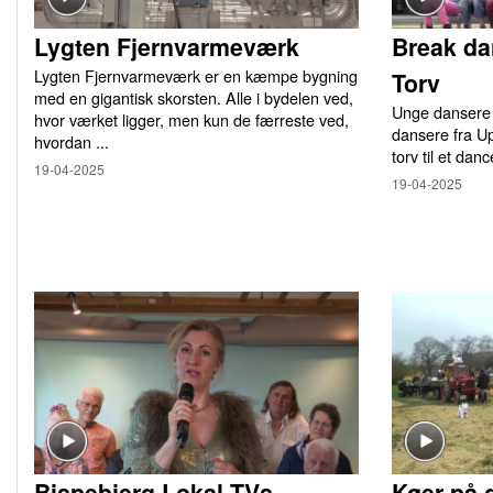
Lygten Fjernvarmeværk
Break da
Lygten Fjernvarmeværk er en kæmpe bygning
Torv
med en gigantisk skorsten. Alle i bydelen ved,
Unge dansere 
hvor værket ligger, men kun de færreste ved,
dansere fra U
hvordan ...
torv til et danc
19-04-2025
19-04-2025
Bispebjerg Lokal TVs
Køer på 