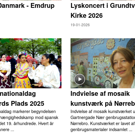
Danmark - Emdrup
Lyskoncert i Grundtv
Kirke 2026
19-01-2026
nationaldag
Indvielse af mosaik
rds Plads 2025
kunstværk på Nørreb
naldag markerer begyndelsen
Indvielse af mosaik kunstværket 
afhængighedskamp mod spansk
Gartnergade Nær genbrugsstatio
 det 19. århundrede. Hvert år
Nørrebro. Kunstværket er lavet af
nere ...
genbrugsmaterialer indsamlet ...