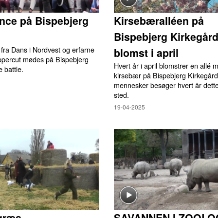
nce på Bispebjerg
Kirsebæralléen på
Bispebjerg Kirkegård
fra Dans i Nordvest og erfarne
blomst i april
ppercut mødes på Bispebjerg
Hvert år i april blomstrer en allé
e battle.
kirsebær på Bispebjerg Kirkegår
mennesker besøger hvert år dett
sted.
19-04-2025
græs
SAVANNEN I ZOOLO