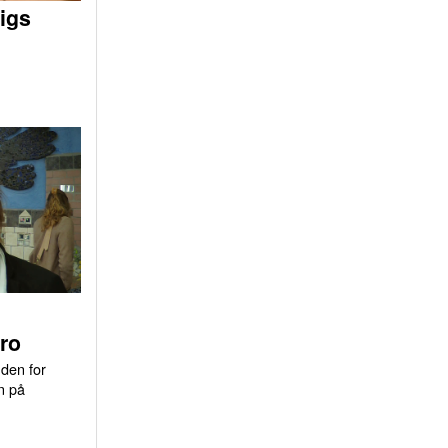
igs
ro
uden for
n på