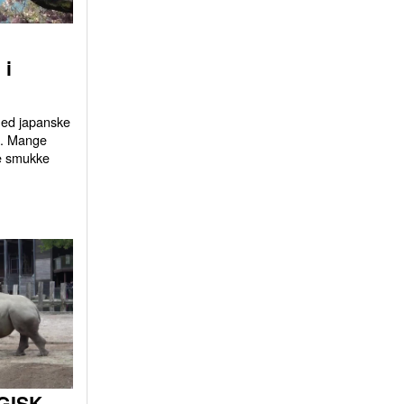
 i
 med japanske
d. Mange
e smukke
GISK