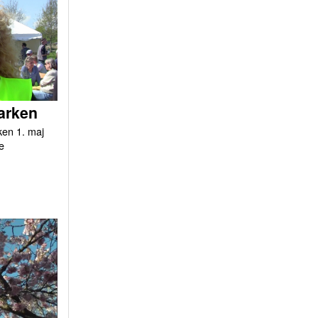
arken
ken 1. maj
e