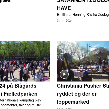
HAVE
En film af Henning Riis fra Zoolo
04-11-2024
024 på Blågårds
Christania Pusher Str
 i Fælledparken
ryddet og der er
nternationale kampdag blev
loppemarked
angementer, taler og musik i