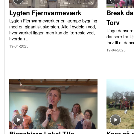
Lygten Fjernvarmeværk
Break da
Lygten Fjernvarmeværk er en kæmpe bygning
Torv
med en gigantisk skorsten. Alle i bydelen ved,
Unge dansere 
hvor værket ligger, men kun de færreste ved,
dansere fra U
hvordan ...
torv til et danc
19-04-2025
19-04-2025
Bispebjerg Lokal TVs
Køer på 