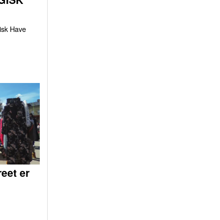
gisk Have
eet er