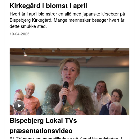
Kirkegård i blomst i april
Hvert år i april blomstrer en allé med japanske kirsebær på
Bispebjerg Kirkegård. Mange mennesker besøger hvert år
dette smukke sted.
19-04-2025
Bispebjerg Lokal TVs
præsentationsvideo
BL-TV søger om sendetilladelse på Kanal Hovedstaden. I