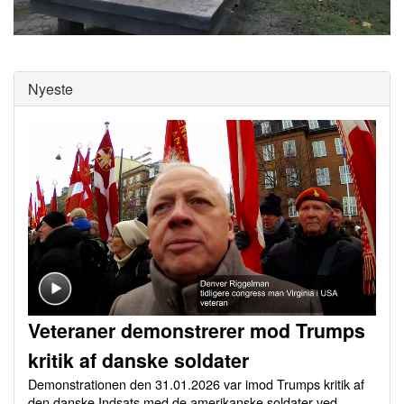
0
of
0
seconds
Nyeste
Veteraner demonstrerer mod Trumps
kritik af danske soldater
Demonstrationen den 31.01.2026 var imod Trumps kritik af
den danske Indsats med de amerikanske soldater ved