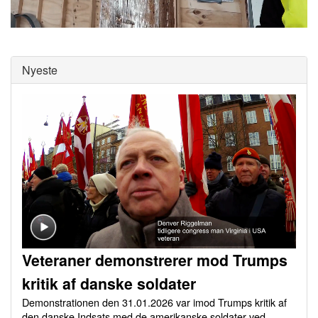
0
of
0
seconds
Nyeste
Veteraner demonstrerer mod Trumps
kritik af danske soldater
Demonstrationen den 31.01.2026 var imod Trumps kritik af
den danske Indsats med de amerikanske soldater ved