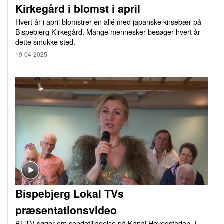
Kirkegård i blomst i april
Hvert år i april blomstrer en allé med japanske kirsebær på
Bispebjerg Kirkegård. Mange mennesker besøger hvert år
dette smukke sted.
19-04-2025
Bispebjerg Lokal TVs
præsentationsvideo
BL-TV søger om sendetilladelse på Kanal Hovedstaden. I